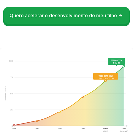
Quero acelerar o desenvolvimento do meu filho ->
ESTIMATIVA:
100
1 EM 26
Você está aqui
75
1 EM 31 (CDC/EUA)
Prevalência Relativa
50
25
0
2018
2020
2022
2024
HOJE
2027
(2026)
(Projetado)